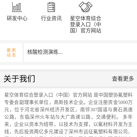
新闻动态
星空体育综合登录
研发中心
行业资讯
星空体育综合
登录入口（中
入口（中国）官方
国）官方网站
网站
星空体育综合登录
最 新
核酸检测演练...
动 态
入口（中国）官方
网站
国庆升旗仪式...
关于我们
查看更多
省发改委领导来我公司调研走访...
星空体育综合登录入口（中国）官方网站 是中国塑协氟塑料
专委会副理事长单位，高新技术企业。企业注册资金5000万
交通运输行业标准《桥梁支座用高分子材料
元，位于河北省深州经济开发区，南邻307国道与黄石高速
公路，东临深州火车站与大广高速公路，交通便利。 多年
来，企业以资本为纽带，以技术为支撑，以氟材料开发为主
滑板》 送审稿审查会在京召开...
线，先后投资两亿多元建设了深州市远征氟塑料有限公司、