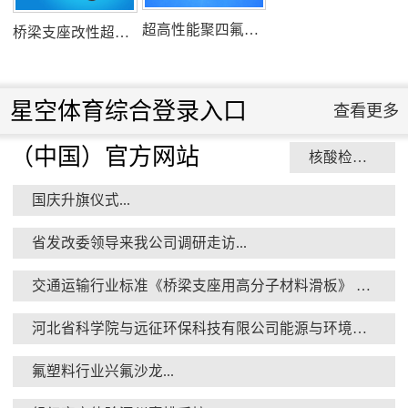
超高性能聚四氟乙烯滑板
桥梁支座改性超高分子量聚乙烯滑板
星空体育综合登录入口
查看更多
（中国）官方网站
核酸检测演练...
国庆升旗仪式...
省发改委领导来我公司调研走访...
交通运输行业标准《桥梁支座用高分子材料滑板》 送审稿审查会在京召开...
河北省科学院与远征环保科技有限公司能源与环境新材料成果转化基地签约暨揭牌仪式...
氟塑料行业兴氟沙龙...